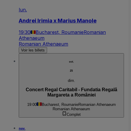
lun.
Andrei Irimia x Marius Manole
19:30
Bucharest, Roumanie
Romanian
Athenaeum
Romanian Athenaeum
Voir les billets
oct.
25
dim.
Concert Regal Caritabil - Fundatia Regală
Margareta a României
19:00
Bucharest, Roumanie
Romanian Athenaeum
Romanian Athenaeum
Complet
nov.