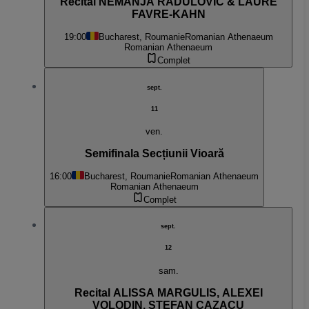
Recital NEMANJA RADULOVIĆ & LAURE
FAVRE-KAHN
19:00
Bucharest, Roumanie
Romanian Athenaeum
Romanian Athenaeum
Complet
sept.
11
ven.
Semifinala Secțiunii Vioară
16:00
Bucharest, Roumanie
Romanian Athenaeum
Romanian Athenaeum
Complet
sept.
12
sam.
Recital ALISSA MARGULIS, ALEXEI
VOLODIN, ȘTEFAN CAZACU