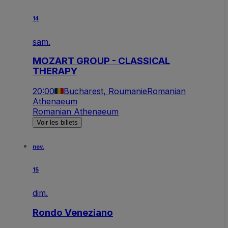
14
sam.
MOZART GROUP - CLASSICAL
THERAPY
20:00
Bucharest, Roumanie
Romanian
Athenaeum
Romanian Athenaeum
Voir les billets
nov.
15
dim.
Rondo Veneziano