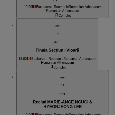
19:00
Bucharest, Roumanie
Romanian Athenaeum
Romanian Athenaeum
Complet
sept.
13
dim.
Finala Secțiunii Vioară
18:00
Bucharest, Roumanie
Romanian Athenaeum
Romanian Athenaeum
Complet
sept.
16
mer.
Recital MARIE-ANGE NGUCI &
HYEONJEONG LEE
19:00
Bucharest, Roumanie
Romanian Athenaeum