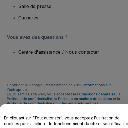
Salle de presse
Carrières
Vous avez des questions ?
Centre d'assistance / Nous contacter
Copyright © viagogo Entertainment Inc 2026
Informations sur
l'entreprise
En utilisant ce site web, vous acceptez les
Conditions générales
, la
Politique de confidentialité
, la
Politique en matière de cookies
et la
Politique de confidentialité pour les appareils mobiles
Ne pas partager mes informations personnelles / Mes choix en
matière de confidentialité
En cliquant sur "Tout autoriser", vous acceptez l'utilisation de
cookies pour améliorer le fonctionnement du site et son efficacit