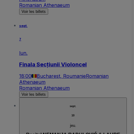
Romanian Athenaeum
Voir les billets
sept.
7
lun.
Finala Secțiunii Violoncel
18:00
Bucharest, Roumanie
Romanian
Athenaeum
Romanian Athenaeum
Voir les billets
sept.
10
jeu.