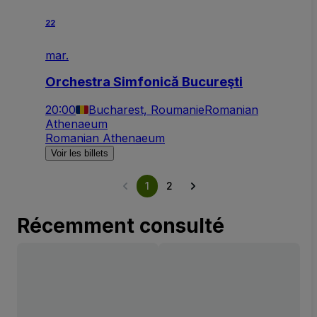
22
mar.
Orchestra Simfonică Bucureşti
20:00
Bucharest, Roumanie
Romanian
Athenaeum
Romanian Athenaeum
Voir les billets
1
2
Récemment consulté