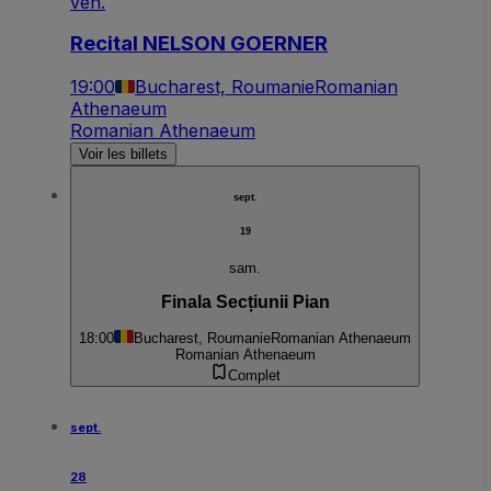
ven.
Recital NELSON GOERNER
19:00
Bucharest, Roumanie
Romanian
Athenaeum
Romanian Athenaeum
Voir les billets
sept.
19
sam.
Finala Secțiunii Pian
18:00
Bucharest, Roumanie
Romanian Athenaeum
Romanian Athenaeum
Complet
sept.
28