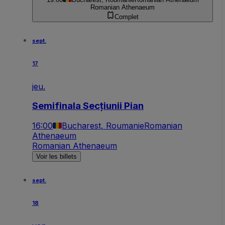
Romanian Athenaeum
Complet
sept.
17
jeu.
Semifinala Secțiunii Pian
16:00
Bucharest, Roumanie
Romanian
Athenaeum
Romanian Athenaeum
Voir les billets
sept.
18