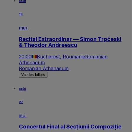
août
19
mer.
Recital Extraordinar — Simon Trpčeski
& Theodor Andreescu
20:00
Bucharest, Roumanie
Romanian
Athenaeum
Romanian Athenaeum
Voir les billets
août
27
jeu.
Concertul Final al Secțiunii Compoziție