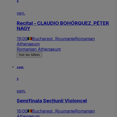
4
ven.
Recital - CLAUDIO BOHÓRQUEZ, PÉTER
NAGY
19:00
Bucharest, Roumanie
Romanian
Athenaeum
Romanian Athenaeum
Voir les billets
sept.
5
sam.
Semifinala Secțiunii Violoncel
16:00
Bucharest, Roumanie
Romanian
Athenaeum