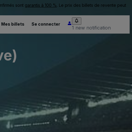
onfirmés sont
garantis à 100 %
. Le prix des billets de revente peut
Mes billets
Se connecter
1 new notification
ve)