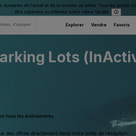
omaines de l’achat et de la revente de billets. Tous les achats c
être supérieur ou inférieur à leur valeur faciale.
Explorer
Vendre
Favoris
arking Lots (InActi
oir tous les événements.
ue des offres directement dans votre boîte de réception :