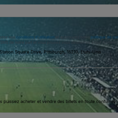
eptez nos
conditions d'utilisation
et approuvez notre
politique de con
SMS de notre part et vous pouvez vous désinscrire à tout moment.
Station Square Drive, Pittsburgh, 15219, Etats-Unis
issiez acheter et vendre des billets en toute confiance.