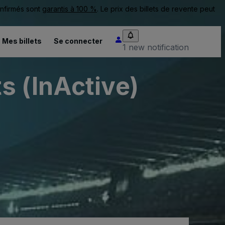
onfirmés sont
garantis à 100 %
. Le prix des billets de revente peut
Mes billets
Se connecter
1 new notification
s (InActive)