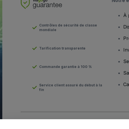
Notre e
À 
Contrôles de sécurité de classe
Di
mondiale
Pr
Tarification transparente
In
Se
Commande garantie à 100 %
Sa
Ca
Service client assuré du début à la
fin
Copyright © viagogo Entertainment Inc 2026
Informations sur l