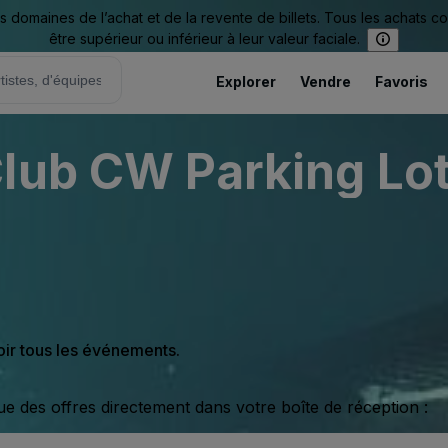
omaines de l’achat et de la revente de billets. Tous les achats c
être supérieur ou inférieur à leur valeur faciale.
Explorer
Vendre
Favoris
lub CW Parking Lot
oir tous les événements.
ue des offres directement dans votre boîte de réception :