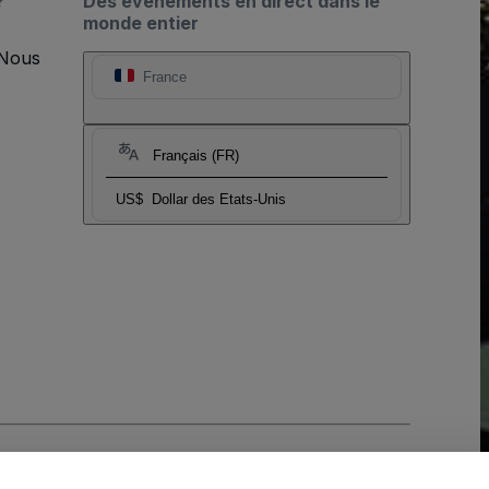
?
Des événements en direct dans le
monde entier
 Nous
France
Français (FR)
US$
Dollar des Etats-Unis