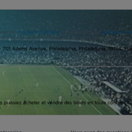
eptez nos
conditions d'utilisation
et approuvez notre
politique de con
SMS de notre part et vous pouvez vous désinscrire à tout moment.
-
701 Adams Avenue, Philadelphia, Philadelphia, 19124, Eta
issiez acheter et vendre des billets en toute confiance.