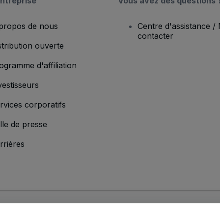
ntreprise
Vous avez des questions 
propos de nous
Centre d'assistance /
contacter
stribution ouverte
ogramme d'affiliation
vestisseurs
rvices corporatifs
lle de presse
rrières
'entreprise