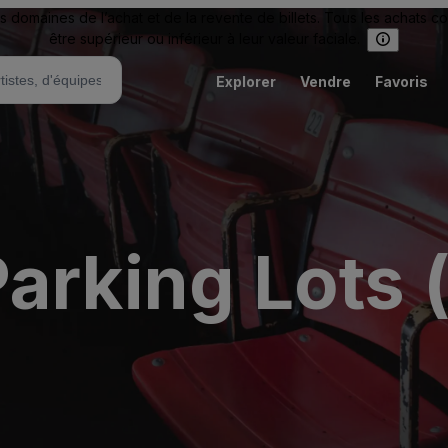
omaines de l’achat et de la revente de billets. Tous les achats c
être supérieur ou inférieur à leur valeur faciale.
Explorer
Vendre
Favoris
arking Lots 