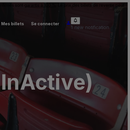
onfirmés sont
garantis à 100 %
. Le prix des billets de revente peut
Mes billets
Se connecter
1 new notification
(InActive)