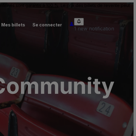
onfirmés sont
garantis à 100 %
. Le prix des billets de revente peut
Mes billets
Se connecter
1 new notification
 Community