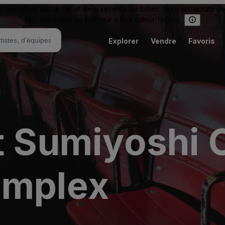
omaines de l’achat et de la revente de billets. Tous les achats c
être supérieur ou inférieur à leur valeur faciale.
Explorer
Vendre
Favoris
at Sumiyoshi
omplex