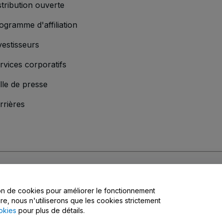
stribution ouverte
ogramme d'affiliation
vestisseurs
rvices corporatifs
lle de presse
rrières
'entreprise
s
, la
Politique de confidentialité
, la
Politique en matière de cookies
et la
Poli
tion de cookies pour améliorer le fonctionnement
matière de confidentialité
ire, nous n'utiliserons que les cookies strictement
okies
pour plus de détails.