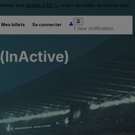
onfirmés sont
garantis à 100 %
. Le prix des billets de revente peut
Mes billets
Se connecter
1 new notification
(InActive)