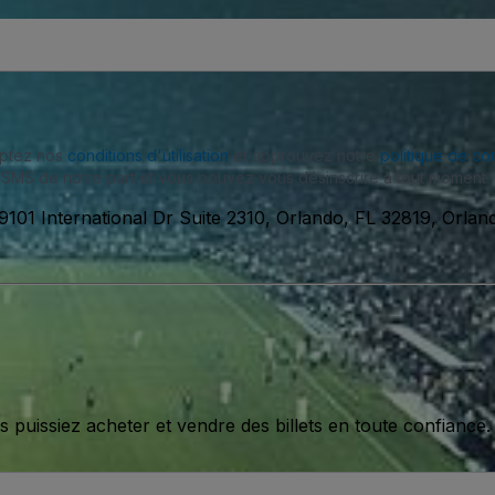
eptez nos
conditions d'utilisation
et approuvez notre
politique de con
SMS de notre part et vous pouvez vous désinscrire à tout moment.
9101 International Dr Suite 2310, Orlando, FL 32819, Orlan
issiez acheter et vendre des billets en toute confiance.