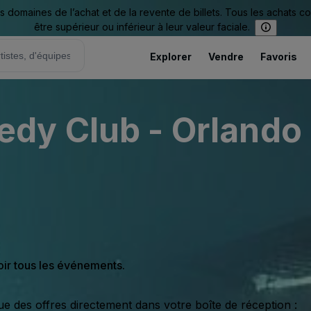
omaines de l’achat et de la revente de billets. Tous les achats c
être supérieur ou inférieur à leur valeur faciale.
Explorer
Vendre
Favoris
y Club - Orlando 
oir tous les événements.
ue des offres directement dans votre boîte de réception :