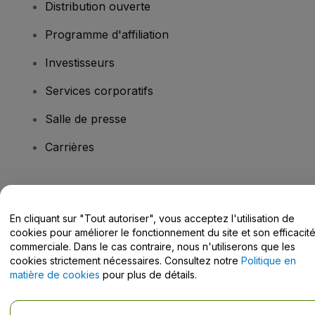
Distribution ouverte
Programme d'affiliation
Investisseurs
Services corporatifs
Salle de presse
Carrières
Vous avez des questions ?
En cliquant sur "Tout autoriser", vous acceptez l'utilisation de
Centre d'assistance / Nous contacter
cookies pour améliorer le fonctionnement du site et son efficacit
commerciale. Dans le cas contraire, nous n'utiliserons que les
cookies strictement nécessaires. Consultez notre
Politique en
matière de cookies
pour plus de détails.
Copyright © viagogo Entertainment Inc 2026
Informations sur