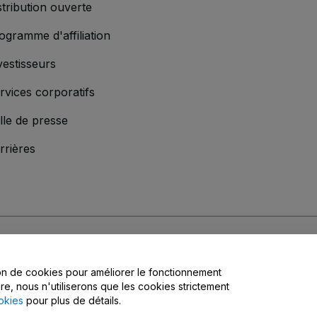
stribution ouverte
ogramme d'affiliation
vestisseurs
rvices corporatifs
lle de presse
rrières
'entreprise
s
, la
Politique de confidentialité
, la
Politique en matière de cookies
et la
Poli
tion de cookies pour améliorer le fonctionnement
matière de confidentialité
ire, nous n'utiliserons que les cookies strictement
okies
pour plus de détails.