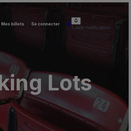
onfirmés sont
garantis à 100 %
. Le prix des billets de revente peut
Mes billets
Se connecter
1 new notification
king Lots