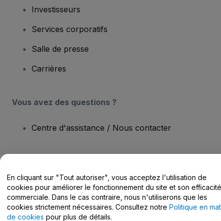
Investisseurs
Services corporatifs
Salle de presse
Carrières
Vous avez des questions ?
Centre d'assistance / Nous contacter
En cliquant sur "Tout autoriser", vous acceptez l'utilisation de
Copyright © viagogo Entertainment Inc 2026
Informations sur
cookies pour améliorer le fonctionnement du site et son efficacit
l'entreprise
commerciale. Dans le cas contraire, nous n'utiliserons que les
En utilisant ce site web, vous acceptez les
Conditions générales
, la
cookies strictement nécessaires. Consultez notre
Politique en mat
Politique de confidentialité
, la
Politique en matière de cookies
et la
Politique de confidentialité pour les appareils mobiles
de cookies
pour plus de détails.