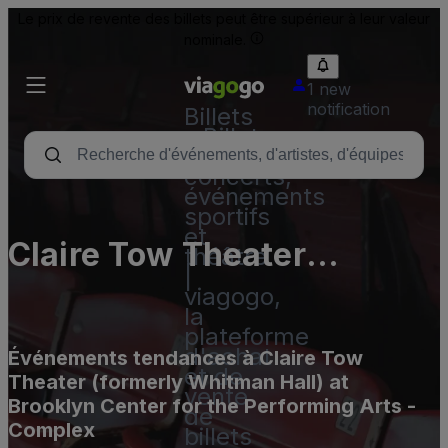
Le prix de revente des billets peut être supérieur à leur valeur
nominale.
1 new
notification
Billets
- Billet
pour
concerts,
événements
sportifs
et
Claire Tow Theater
théâtre
|
(formerly Whitman Hall) at
viagogo,
la
Brooklyn Center for the
plateforme
d'achat
Événements tendances à Claire Tow
Performing Arts - Complex
et de
Theater (formerly Whitman Hall) at
vente
Brooklyn Center for the Performing Arts -
de
Complex
billets