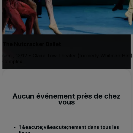
The Nutcracker Ballet
sam., 12/12 • Claire Tow Theater (formerly Whitman Hall)
Complex
Aucun événement près de chez
vous
1 &eacute;v&eacute;nement dans tous les