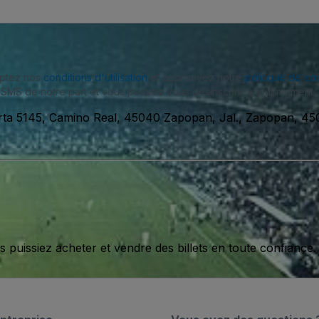
eptez nos
conditions d'utilisation
et approuvez notre
politique de con
SMS de notre part et vous pouvez vous désinscrire à tout moment.
rta 5145, Camino Real, 45040 Zapopan, Jal., Zapopan, 4
issiez acheter et vendre des billets en toute confiance.