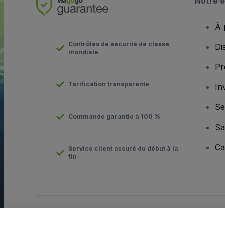
Notre e
À 
Contrôles de sécurité de classe
Di
mondiale
Pr
Tarification transparente
In
Se
Commande garantie à 100 %
Sa
Ca
Service client assuré du début à la
fin
Copyright © viagogo Entertainment Inc 2026
Informations sur l