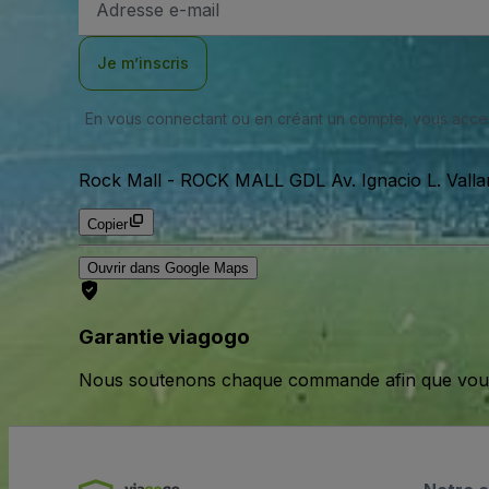
e-
mail
Je m’inscris
En vous connectant ou en créant un compte, vous acc
Rock Mall
-
ROCK MALL GDL Av. Ignacio L. Valla
Copier
Ouvrir dans Google Maps
Garantie viagogo
Nous soutenons chaque commande afin que vous pu