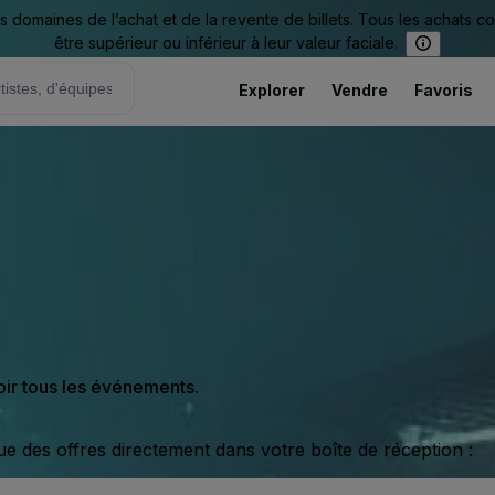
omaines de l’achat et de la revente de billets. Tous les achats c
être supérieur ou inférieur à leur valeur faciale.
Explorer
Vendre
Favoris
oir tous les événements.
ue des offres directement dans votre boîte de réception :