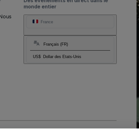
?
Des événements en direct dans le
monde entier
 Nous
France
Français (FR)
US$
Dollar des Etats-Unis