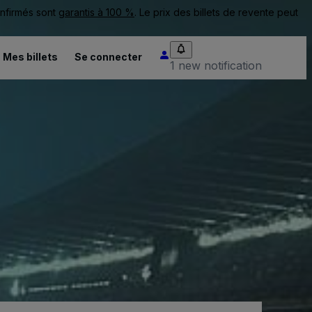
onfirmés sont
garantis à 100 %
. Le prix des billets de revente peut
Mes billets
Se connecter
1 new notification