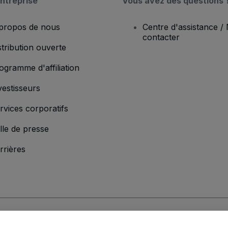
ntreprise
Vous avez des questions 
propos de nous
Centre d'assistance /
contacter
stribution ouverte
ogramme d'affiliation
vestisseurs
rvices corporatifs
lle de presse
rrières
'entreprise