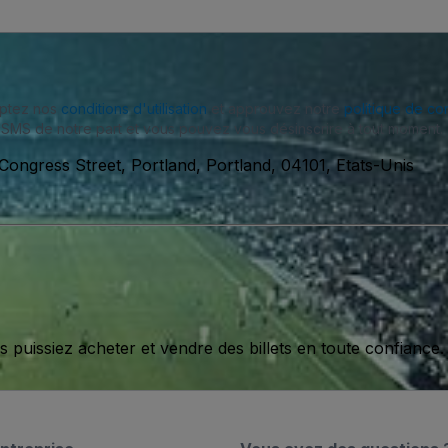
eptez nos
conditions d'utilisation
et approuvez notre
politique de con
SMS de notre part et vous pouvez vous désinscrire à tout moment.
Congress Street, Portland, Portland, 04101, Etats-Unis
issiez acheter et vendre des billets en toute confiance.