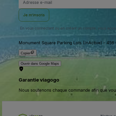
e-
mail
Je m’inscris
En vous connectant ou en créant un compte, vous acc
Monument Square Parking Lots (InActive)
-
456 
Copier
Ouvrir dans Google Maps
Garantie viagogo
Nous soutenons chaque commande afin que vous pu