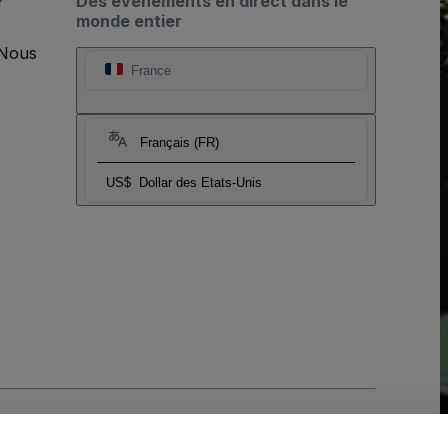
?
Des événements en direct dans le
monde entier
 Nous
France
Français (FR)
US$
Dollar des Etats-Unis