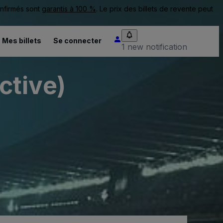
onfirmés sont
garantis à 100 %
. Le prix des billets de revente peut
Mes billets
Se connecter
1 new notification
ctive)