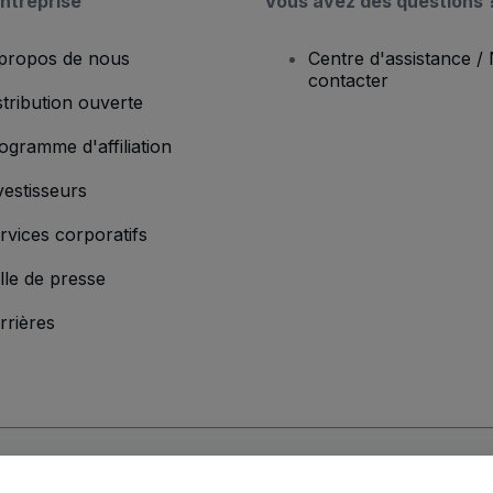
ntreprise
Vous avez des questions 
propos de nous
Centre d'assistance /
contacter
stribution ouverte
ogramme d'affiliation
vestisseurs
rvices corporatifs
lle de presse
rrières
'entreprise