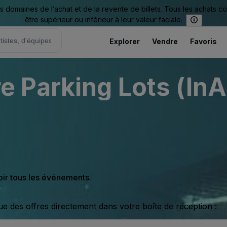
omaines de l’achat et de la revente de billets. Tous les achats c
être supérieur ou inférieur à leur valeur faciale.
Explorer
Vendre
Favoris
Parking Lots (InA
oir tous les événements.
ue des offres directement dans votre boîte de réception :