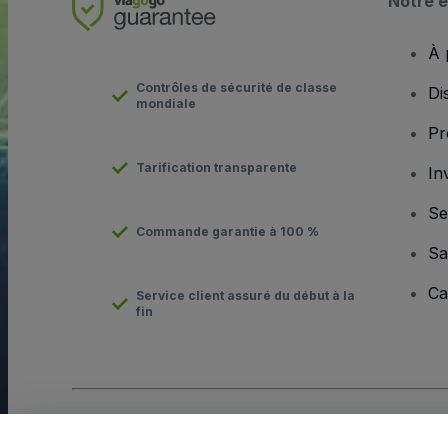
Notre e
À 
Contrôles de sécurité de classe
Di
mondiale
Pr
Tarification transparente
In
Se
Commande garantie à 100 %
Sa
Ca
Service client assuré du début à la
fin
Copyright © viagogo Entertainment Inc 2026
Informations sur l