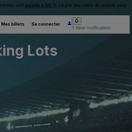
onfirmés sont
garantis à 100 %
. Le prix des billets de revente peut
Mes billets
Se connecter
1 new notification
ing Lots