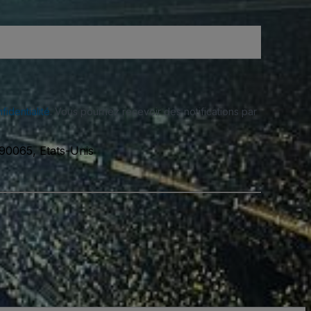
fidentialité
. Vous pourriez recevoir des notifications par
90065, Etats-Unis