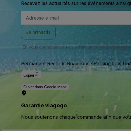
Recevez les actualités sur les événements ainsi q
Adresse
e-
mail
Je m’inscris
En vous connectant ou en créant un compte, vous acc
Permanent Records Roadhouse Parking Lots (InA
Copier
Ouvrir dans Google Maps
Garantie viagogo
Nous soutenons chaque commande afin que vous pu