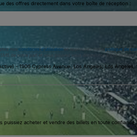
ue des offres directement dans votre boîte de réception :
eptez nos
conditions d'utilisation
et approuvez notre
politique de con
SMS de notre part et vous pouvez vous désinscrire à tout moment.
ctive)
-
1906 Cypress Avenue, Los Angeles, Los Angeles, 
issiez acheter et vendre des billets en toute confiance.