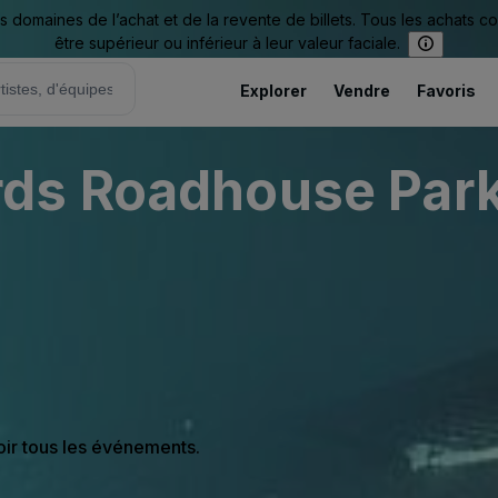
omaines de l’achat et de la revente de billets. Tous les achats c
être supérieur ou inférieur à leur valeur faciale.
Explorer
Vendre
Favoris
ds Roadhouse Park
oir tous les événements.