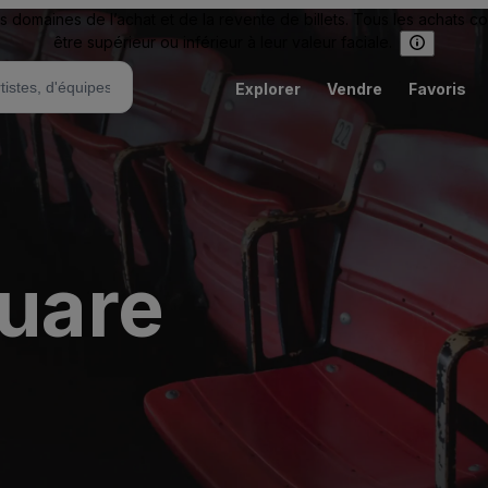
omaines de l’achat et de la revente de billets. Tous les achats c
être supérieur ou inférieur à leur valeur faciale.
Explorer
Vendre
Favoris
quare