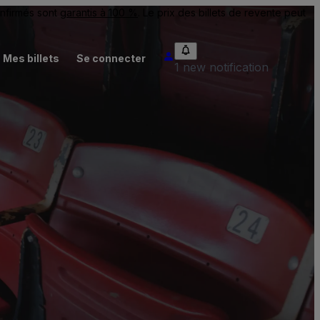
onfirmés sont
garantis à 100 %
. Le prix des billets de revente peut
Mes billets
Se connecter
1 new notification