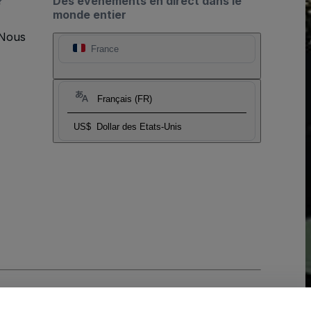
?
Des événements en direct dans le
monde entier
 Nous
France
Français (FR)
US$
Dollar des Etats-Unis