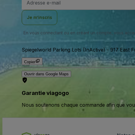
e-
mail
Je m’inscris
En vous connectant ou en créant un compte, vous acc
Spiegelworld Parking Lots (InActive)
-
917 East F
Copier
Ouvrir dans Google Maps
Garantie viagogo
Nous soutenons chaque commande afin que vous pu