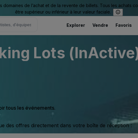
omaines de l’achat et de la revente de billets. Tous les achats c
être supérieur ou inférieur à leur valeur faciale.
Explorer
Vendre
Favoris
elworld Parking Lots (InActive
oir tous les événements.
ue des offres directement dans votre boîte de réception :