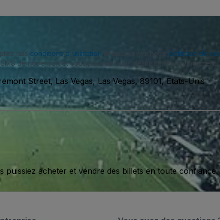
eptez nos
conditions d'utilisation
et approuvez notre
politique de con
SMS de notre part et vous pouvez vous désinscrire à tout moment.
remont Street, Las Vegas, Las Vegas, 89101, Etats-Unis
issiez acheter et vendre des billets en toute confiance.