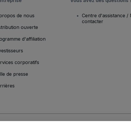
ntreprise
Vous avez des questions 
propos de nous
Centre d'assistance /
contacter
stribution ouverte
ogramme d'affiliation
vestisseurs
rvices corporatifs
lle de presse
rrières
'entreprise