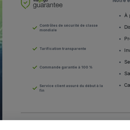
Notre e
À 
Contrôles de sécurité de classe
Di
mondiale
Pr
Tarification transparente
In
Se
Commande garantie à 100 %
Sa
Ca
Service client assuré du début à la
fin
Copyright © viagogo Entertainment Inc 2026
Informations sur l