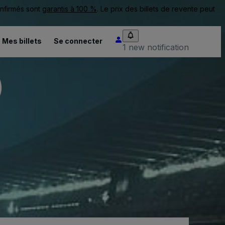
onfirmés sont
garantis à 100 %
. Le prix des billets de revente peut
Mes billets
Se connecter
1 new notification
)