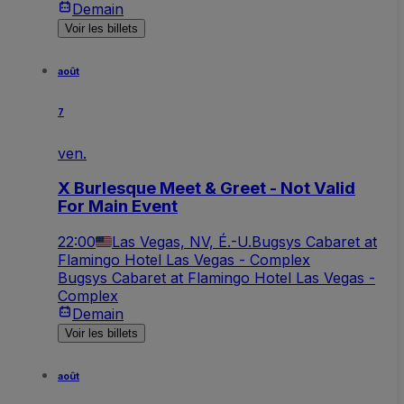
Demain
Voir les billets
août
7
ven.
X Burlesque Meet & Greet - Not Valid
For Main Event
22:00
Las Vegas, NV, É.-U.
Bugsys Cabaret at
Flamingo Hotel Las Vegas - Complex
Bugsys Cabaret at Flamingo Hotel Las Vegas -
Complex
Demain
Voir les billets
août