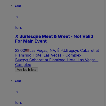
août
10
lun.
X Burlesque Meet & Greet - Not Valid
For Main Event
22:00
Las Vegas, NV, É.-U.
Bugsys Cabaret at
Flamingo Hotel Las Vegas - Complex
Bugsys Cabaret at Flamingo Hotel Las Vegas -
Complex
Voir les billets
août
10
lun.