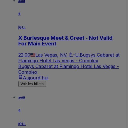
août
6
jeu.
X Burlesque Meet & Greet - Not Valid
For Main Event
22:00
Las Vegas, NV, É.-U.
Bugsys Cabaret at
Flamingo Hotel Las Vegas - Complex
Bugsys Cabaret at Flamingo Hotel Las Vegas -
Complex
Aujourd'hui
Voir les billets
août
6
jeu.