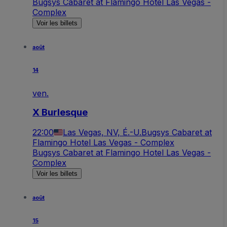
Bugsys Cabaret at Flamingo Hotel Las Vegas -
Complex
Voir les billets
août
14
ven.
X Burlesque
22:00
Las Vegas, NV, É.-U.
Bugsys Cabaret at
Flamingo Hotel Las Vegas - Complex
Bugsys Cabaret at Flamingo Hotel Las Vegas -
Complex
Voir les billets
août
15