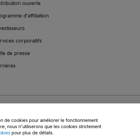
stribution ouverte
ogramme d'affiliation
vestisseurs
rvices corporatifs
lle de presse
rrières
'entreprise
s
, la
Politique de confidentialité
, la
Politique en matière de cookies
et la
Poli
tion de cookies pour améliorer le fonctionnement
matière de confidentialité
ire, nous n'utiliserons que les cookies strictement
okies
pour plus de détails.