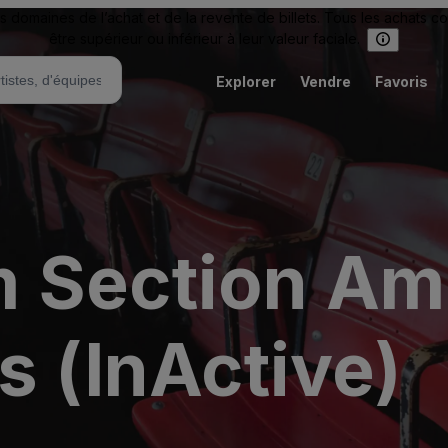
omaines de l’achat et de la revente de billets. Tous les achats c
être supérieur ou inférieur à leur valeur faciale.
Explorer
Vendre
Favoris
 Section Am
s (InActive)