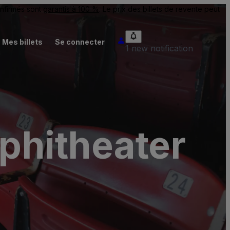
onfirmés sont
garantis à 100 %
. Le prix des billets de revente peut
Mes billets
Se connecter
1 new notification
phitheater