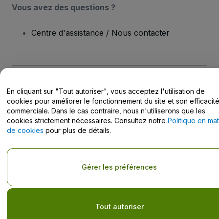
Vous avez des questions ?
Centre d'assistance / Nous contacter
Copyright © viagogo Entertainment Inc 2026
Informations sur
En cliquant sur "Tout autoriser", vous acceptez l'utilisation de
l'entreprise
cookies pour améliorer le fonctionnement du site et son efficacit
En utilisant ce site web, vous acceptez les
Conditions générales
, la
commerciale. Dans le cas contraire, nous n'utiliserons que les
Politique de confidentialité
, la
Politique en matière de cookies
et la
cookies strictement nécessaires. Consultez notre
Politique en mat
Politique de confidentialité pour les appareils mobiles
Ne pas partager mes informations personnelles / Mes choix en
de cookies
pour plus de détails.
matière de confidentialité
Gérer les préférences
Tout autoriser