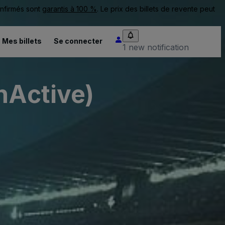
onfirmés sont
garantis à 100 %
. Le prix des billets de revente peut
Mes billets
Se connecter
1 new notification
nActive)