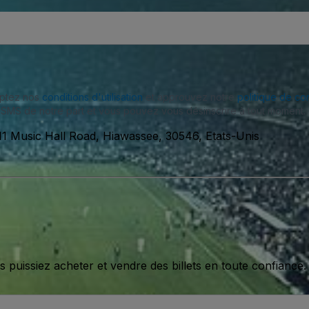
eptez nos
conditions d'utilisation
et approuvez notre
politique de con
SMS de notre part et vous pouvez vous désinscrire à tout moment.
11 Music Hall Road, Hiawassee, 30546, Etats-Unis
issiez acheter et vendre des billets en toute confiance.