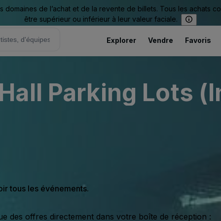
omaines de l’achat et de la revente de billets. Tous les achats c
être supérieur ou inférieur à leur valeur faciale.
Explorer
Vendre
Favoris
all Parking Lots (I
oir tous les événements.
ue des offres directement dans votre boîte de réception :