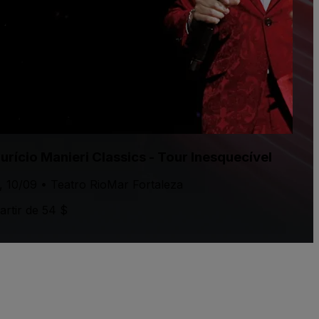
urício Manieri Classics - Tour Inesquecível
., 10/09 • Teatro RioMar Fortaleza
artir de 54 $