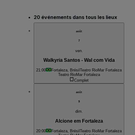
20 événements dans tous les lieux
août
7
ven.
Walkyria Santos - Wal com Vida
21:00
Fortaleza, Brésil
Teatro RioMar Fortaleza
Teatro RioMar Fortaleza
Complet
août
9
dim.
Alcione em Fortaleza
20:00
Fortaleza, Brésil
Teatro RioMar Fortaleza