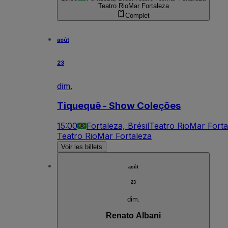
Teatro RioMar Fortaleza
Complet
août
23
dim.
Tiquequê - Show Coleções
15:00
Fortaleza, Brésil
Teatro RioMar Forta
Teatro RioMar Fortaleza
Voir les billets
août
23
dim.
Renato Albani