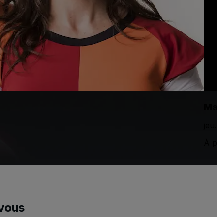
Ma
jeu
À p
vous