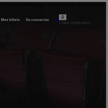
onfirmés sont
garantis à 100 %
. Le prix des billets de revente peut
Mes billets
Se connecter
1 new notification