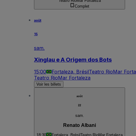
Teatro RioMar Fortaleza
Complet
août
15
sam.
Xinglau e A Origem dos Bots
15:00
Fortaleza, Brésil
Teatro RioMar Forta
Teatro RioMar Fortaleza
Voir les billets
août
22
sam.
Renato Albani
18:30
Fortaleza, Brésil
Teatro RioMar Fortaleza