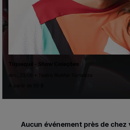
Tiquequê - Show Coleções
dim., 23/08 • Teatro RioMar Fortaleza
À partir de 50 $
Aucun événement près de chez 