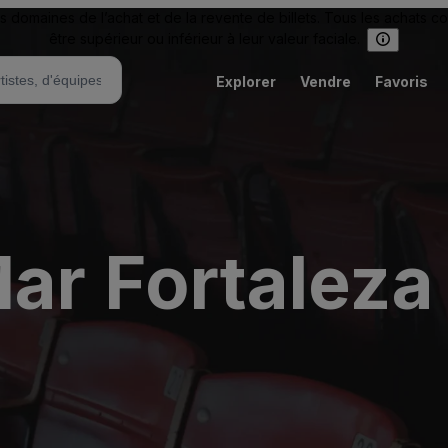
omaines de l’achat et de la revente de billets. Tous les achats c
être supérieur ou inférieur à leur valeur faciale.
Explorer
Vendre
Favoris
ar Fortaleza