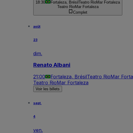
18:30
Fortaleza, Brésil
Teatro RioMar Fortaleza
Teatro RioMar Fortaleza
Complet
août
23
dim.
Renato Albani
21:00
Fortaleza, Brésil
Teatro RioMar Forta
Teatro RioMar Fortaleza
Voir les billets
sept.
4
ven.