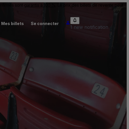
onfirmés sont
garantis à 100 %
. Le prix des billets de revente peut
Mes billets
Se connecter
1 new notification