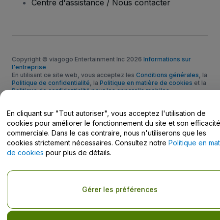
Centre d'assistance / Nous contacter
Copyright © viagogo Entertainment Inc 2026
Informations sur
l'entreprise
En utilisant ce site web, vous acceptez les
Conditions générales
, la
Politique de confidentialité
, la
Politique en matière de cookies
et la
Politique de confidentialité pour les appareils mobiles
Ne pas partager mes informations personnelles / Mes choix en
matière de confidentialité
En cliquant sur "Tout autoriser", vous acceptez l'utilisation de
cookies pour améliorer le fonctionnement du site et son efficacit
commerciale. Dans le cas contraire, nous n'utiliserons que les
cookies strictement nécessaires. Consultez notre
Politique en mat
de cookies
pour plus de détails.
Gérer les préférences