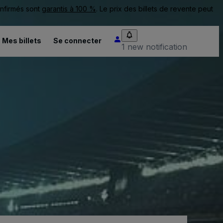
onfirmés sont
garantis à 100 %
. Le prix des billets de revente peut
Mes billets
Se connecter
1 new notification