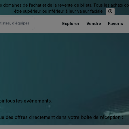
omaines de l’achat et de la revente de billets. Tous les achats c
être supérieur ou inférieur à leur valeur faciale.
Explorer
Vendre
Favoris
oir tous les événements.
ue des offres directement dans votre boîte de réception :