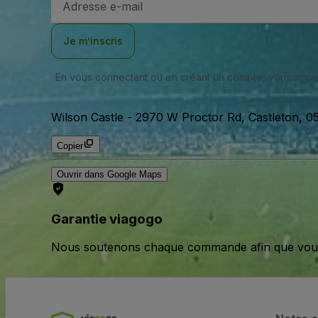
e-
mail
Je m’inscris
En vous connectant ou en créant un compte, vous acc
Wilson Castle
-
2970 W Proctor Rd, Castleton, 05
Copier
Ouvrir dans Google Maps
Garantie viagogo
Nous soutenons chaque commande afin que vous pu