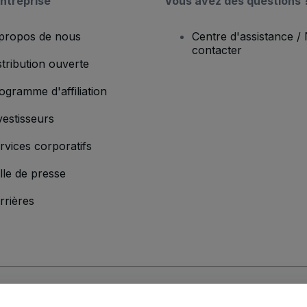
ntreprise
Vous avez des questions 
propos de nous
Centre d'assistance /
contacter
stribution ouverte
ogramme d'affiliation
vestisseurs
rvices corporatifs
lle de presse
rrières
'entreprise