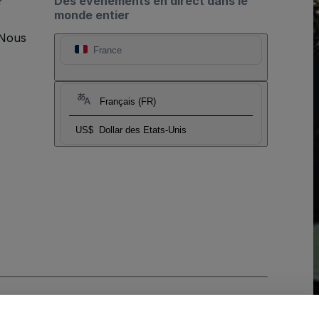
?
Des événements en direct dans le
monde entier
 Nous
France
Français (FR)
US$
Dollar des Etats-Unis