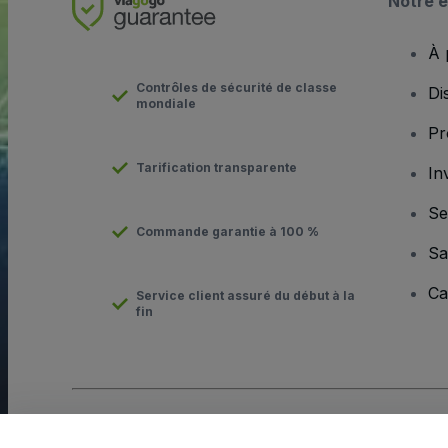
Notre e
À 
Contrôles de sécurité de classe
Di
mondiale
Pr
Tarification transparente
In
Se
Commande garantie à 100 %
Sa
Ca
Service client assuré du début à la
fin
Copyright © viagogo Entertainment Inc 2026
Informations sur l