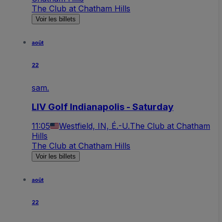
The Club at Chatham Hills
Voir les billets
août
22
sam.
LIV Golf Indianapolis - Saturday
11:05
Westfield, IN, É.-U.
The Club at Chatham
Hills
The Club at Chatham Hills
Voir les billets
août
22