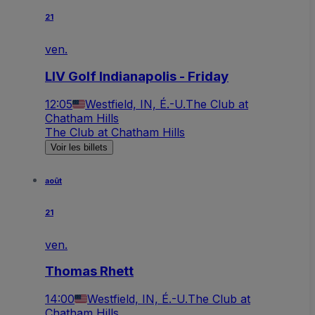
21
ven.
LIV Golf Indianapolis - Friday
12:05
Westfield, IN, É.-U.
The Club at
Chatham Hills
The Club at Chatham Hills
Voir les billets
août
21
ven.
Thomas Rhett
14:00
Westfield, IN, É.-U.
The Club at
Chatham Hills