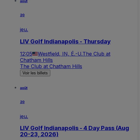
août
20
jeu.
LIV Golf Indianapolis - Thursday
12:05
Westfield, IN, É.-U.
The Club at
Chatham Hills
The Club at Chatham Hills
Voir les billets
août
20
jeu.
LIV Golf Indianapolis - 4 Day Pass (Aug
20-23, 2026)