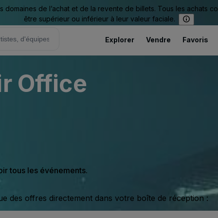
omaines de l’achat et de la revente de billets. Tous les achats c
être supérieur ou inférieur à leur valeur faciale.
Explorer
Vendre
Favoris
r Office
oir tous les événements.
ue des offres directement dans votre boîte de réception :