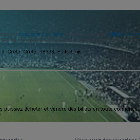
eptez nos
conditions d'utilisation
et approuvez notre
politique de con
SMS de notre part et vous pouvez vous désinscrire à tout moment.
, Crete, Crete, 68333, Etats-Unis
issiez acheter et vendre des billets en toute confiance.