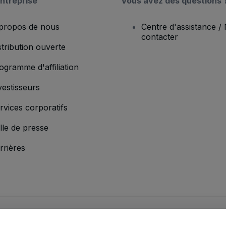
ntreprise
Vous avez des questions 
propos de nous
Centre d'assistance /
contacter
stribution ouverte
ogramme d'affiliation
vestisseurs
rvices corporatifs
lle de presse
rrières
'entreprise