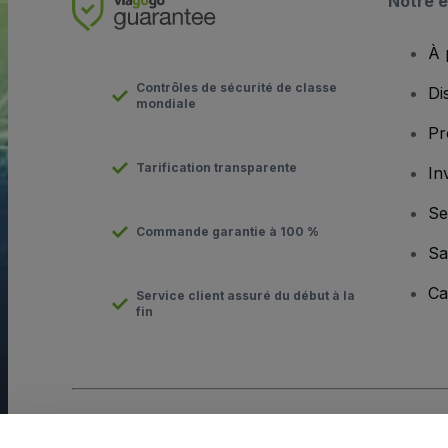
Notre e
À 
Contrôles de sécurité de classe
Di
mondiale
Pr
Tarification transparente
In
Se
Commande garantie à 100 %
Sa
Ca
Service client assuré du début à la
fin
Copyright © viagogo Entertainment Inc 2026
Informations sur l