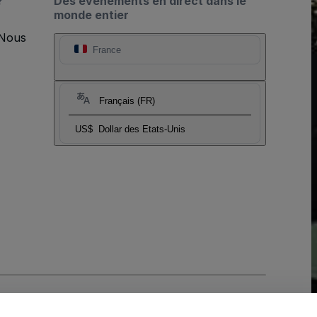
?
Des événements en direct dans le
monde entier
 Nous
France
Français (FR)
US$
Dollar des Etats-Unis