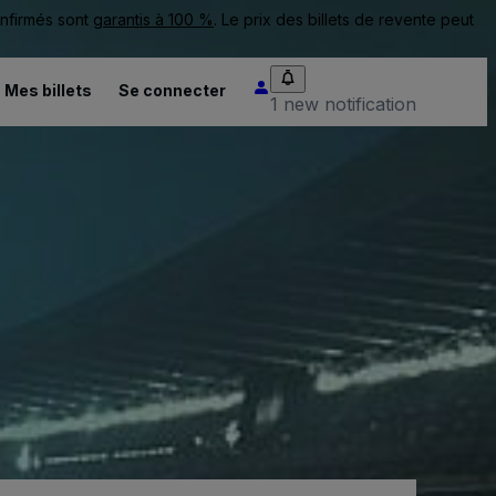
onfirmés sont
garantis à 100 %
. Le prix des billets de revente peut
Mes billets
Se connecter
1 new notification