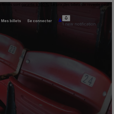
onfirmés sont
garantis à 100 %
. Le prix des billets de revente peut
Mes billets
Se connecter
1 new notification