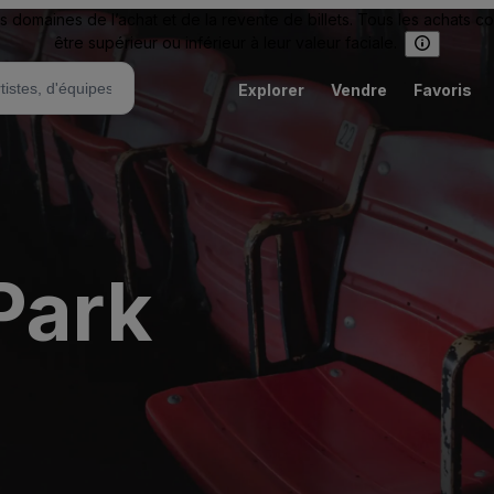
omaines de l’achat et de la revente de billets. Tous les achats c
être supérieur ou inférieur à leur valeur faciale.
Explorer
Vendre
Favoris
Park