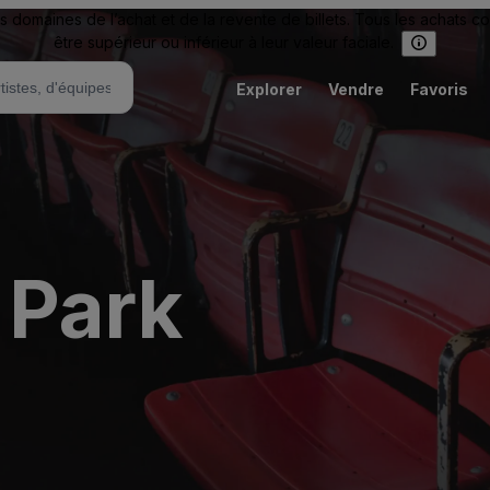
omaines de l’achat et de la revente de billets. Tous les achats c
être supérieur ou inférieur à leur valeur faciale.
Explorer
Vendre
Favoris
 Park