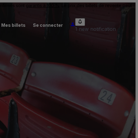
onfirmés sont
garantis à 100 %
. Le prix des billets de revente peut
Mes billets
Se connecter
1 new notification