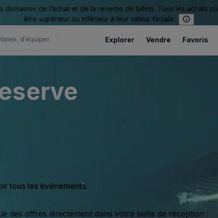
omaines de l’achat et de la revente de billets. Tous les achats c
être supérieur ou inférieur à leur valeur faciale.
Explorer
Vendre
Favoris
eserve
oir tous les événements.
ue des offres directement dans votre boîte de réception :