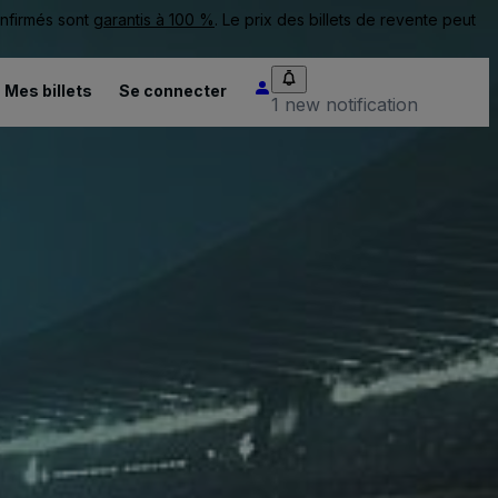
onfirmés sont
garantis à 100 %
. Le prix des billets de revente peut
Mes billets
Se connecter
1 new notification