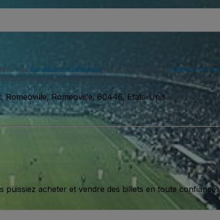
eptez nos
conditions d'utilisation
et approuvez notre
politique de con
SMS de notre part et vous pouvez vous désinscrire à tout moment.
, Romeoville, Romeoville, 60446, Etats-Unis
issiez acheter et vendre des billets en toute confiance.