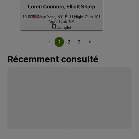
Loren Connors, Elliott Sharp
19:00
New York, NY, É.-U.
Night Club 101
Night Club 101
Complet
1
2
3
Récemment consulté