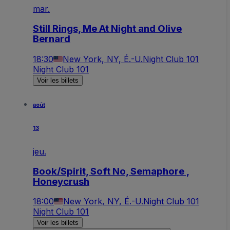
mar.
Still Rings, Me At Night and Olive
Bernard
18:30
New York, NY, É.-U.
Night Club 101
Night Club 101
Voir les billets
août
13
jeu.
Book/Spirit, Soft No, Semaphore ,
Honeycrush
18:00
New York, NY, É.-U.
Night Club 101
Night Club 101
Voir les billets