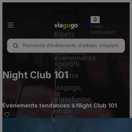
Le prix de revente des billets peut être supérieur à leur valeur
nominale.
1 new
notification
Billets
- Billet
pour
concerts,
événements
sportifs
et
Night Club 101
théâtre
|
viagogo,
la
plateforme
d'achat
Événements tendances à Night Club 101
et de
vente
de
billets