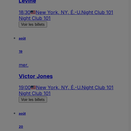
Levine
18:30
New York, NY, É.-U.
Night Club 101
Night Club 101
Voir les billets
août
19
mer.
Victor Jones
19:00
New York, NY, É.-U.
Night Club 101
Night Club 101
Voir les billets
août
20