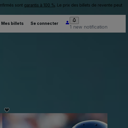
onfirmés sont
garantis à 100 %
. Le prix des billets de revente peut
Mes billets
Se connecter
1 new notification