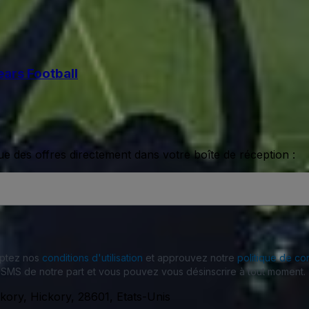
ears Football
ue des offres directement dans votre boîte de réception :
eptez nos
conditions d'utilisation
et approuvez notre
politique de con
SMS de notre part et vous pouvez vous désinscrire à tout moment.
ckory, Hickory, 28601, Etats-Unis