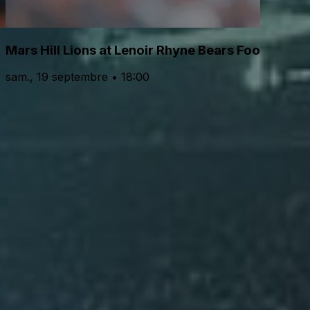
Mars Hill Lions at Lenoir Rhyne Bears Football
sam., 19 septembre • 18:00