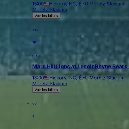
15:00
Hickory, NC, É.-U.
Moretz Stadium
Moretz Stadium
Voir les billets
sept.
19
sam.
Mars Hill Lions at Lenoir Rhyne Bears
18:00
Hickory, NC, É.-U.
Moretz Stadium
Moretz Stadium
Voir les billets
oct.
3