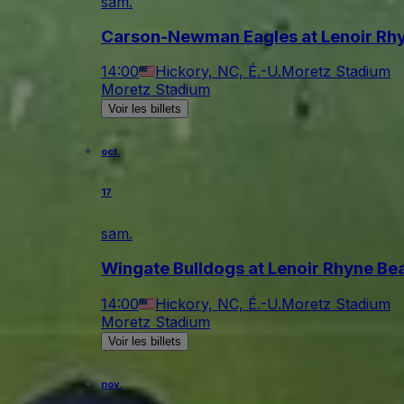
sam.
Carson-Newman Eagles at Lenoir Rhy
14:00
Hickory, NC, É.-U.
Moretz Stadium
Moretz Stadium
Voir les billets
oct.
17
sam.
Wingate Bulldogs at Lenoir Rhyne Bea
14:00
Hickory, NC, É.-U.
Moretz Stadium
Moretz Stadium
Voir les billets
nov.