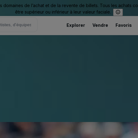
omaines de l’achat et de la revente de billets. Tous les achats c
être supérieur ou inférieur à leur valeur faciale.
Explorer
Vendre
Favoris