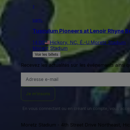
7
sam.
Tusculum Pioneers at Lenoir Rhyne B
14:00
Hickory, NC, É.-U.
Moretz Stadium
Moretz Stadium
Voir les billets
Recevez les actualités sur les événements ainsi q
Adresse
e-
mail
Je m’inscris
En vous connectant ou en créant un compte, vous acc
Moretz Stadium
-
4th Street Drive Northeast, Hi