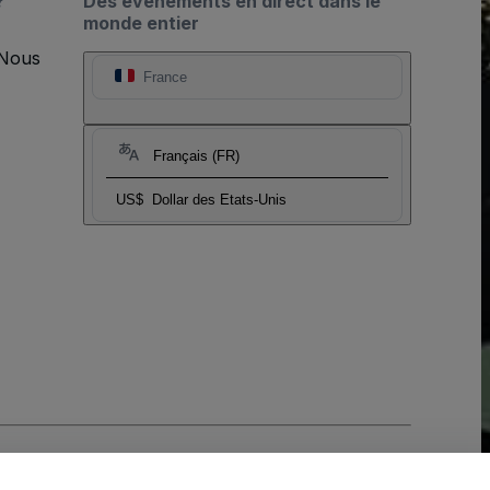
?
Des événements en direct dans le
monde entier
 Nous
France
Français (FR)
US$
Dollar des Etats-Unis