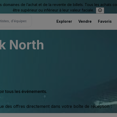
omaines de l’achat et de la revente de billets. Tous les achats c
être supérieur ou inférieur à leur valeur faciale.
Explorer
Vendre
Favoris
k North
oir tous les événements.
ue des offres directement dans votre boîte de réception :