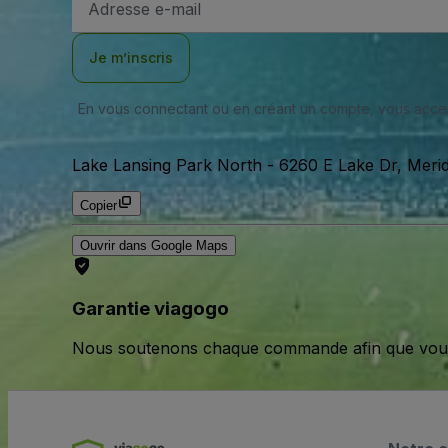
e-
mail
Je m’inscris
En vous connectant ou en créant un compte, vous acc
Lake Lansing Park North
-
6260 E Lake Dr, Meri
Copier
Ouvrir dans Google Maps
Garantie viagogo
Nous soutenons chaque commande afin que vous pu