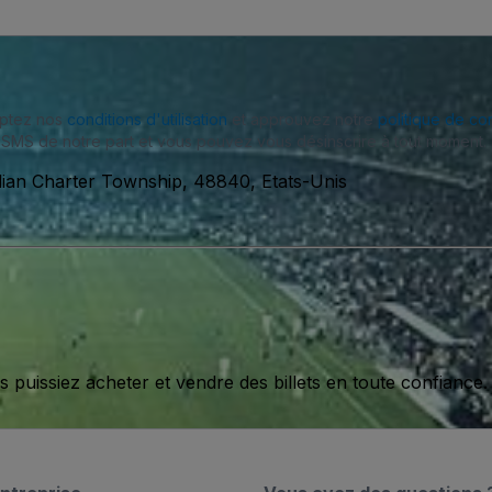
eptez nos
conditions d'utilisation
et approuvez notre
politique de con
SMS de notre part et vous pouvez vous désinscrire à tout moment.
dian Charter Township, 48840, Etats-Unis
issiez acheter et vendre des billets en toute confiance.