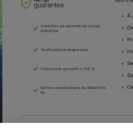
Notre e
À 
Contrôles de sécurité de classe
Di
mondiale
Pr
Tarification transparente
In
Se
Commande garantie à 100 %
Sa
Ca
Service client assuré du début à la
fin
Copyright © viagogo Entertainment Inc 2026
Informations sur l