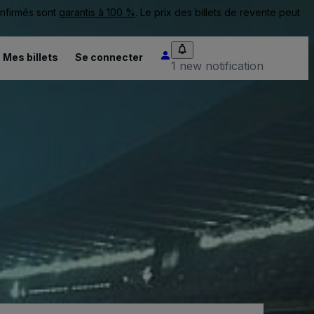
onfirmés sont
garantis à 100 %
. Le prix des billets de revente peut
Mes billets
Se connecter
1 new notification