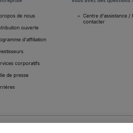
ntreprise
Vous avez des questions 
propos de nous
Centre d'assistance /
contacter
stribution ouverte
ogramme d'affiliation
vestisseurs
rvices corporatifs
lle de presse
rrières
'entreprise