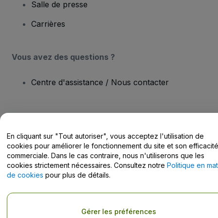
Salle de presse
Carrières
Vous avez des questions ?
Centre d'assistance / Nous contacter
En cliquant sur "Tout autoriser", vous acceptez l'utilisation de
Copyright © viagogo Entertainment Inc 2026
Informations sur
cookies pour améliorer le fonctionnement du site et son efficacit
l'entreprise
En utilisant ce site web, vous acceptez les
Conditions générales
, la
commerciale. Dans le cas contraire, nous n'utiliserons que les
Politique de confidentialité
, la
Politique en matière de cookies
et la
cookies strictement nécessaires. Consultez notre
Politique en mat
Politique de confidentialité pour les appareils mobiles
de cookies
pour plus de détails.
Ne pas partager mes informations personnelles / Mes choix en
matière de confidentialité
Gérer les préférences