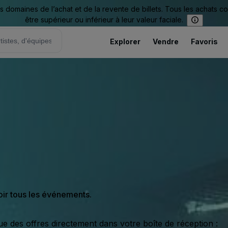
omaines de l’achat et de la revente de billets. Tous les achats c
être supérieur ou inférieur à leur valeur faciale.
Explorer
Vendre
Favoris
oir tous les événements.
ue des offres directement dans votre boîte de réception :