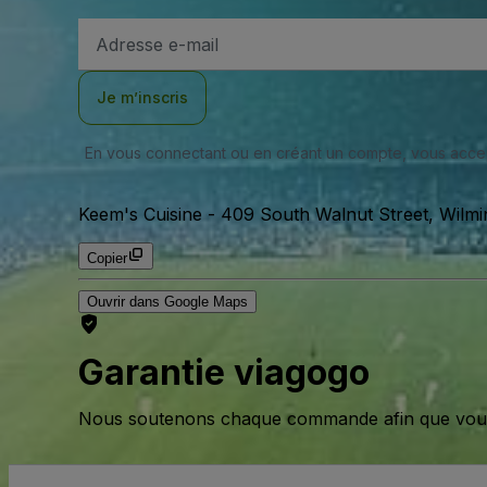
Adresse
e-
mail
Je m’inscris
En vous connectant ou en créant un compte, vous acc
Keem's Cuisine
-
409 South Walnut Street, Wilmin
Copier
Ouvrir dans Google Maps
Garantie viagogo
Nous soutenons chaque commande afin que vous pu