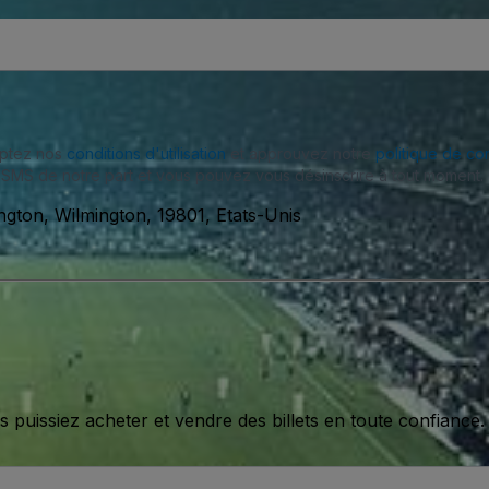
eptez nos
conditions d'utilisation
et approuvez notre
politique de con
SMS de notre part et vous pouvez vous désinscrire à tout moment.
gton, Wilmington, 19801, Etats-Unis
issiez acheter et vendre des billets en toute confiance.