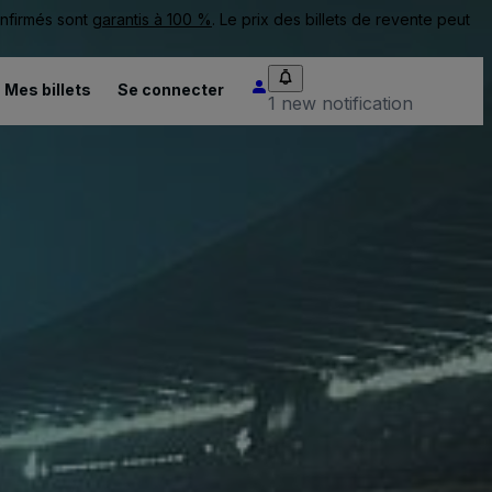
onfirmés sont
garantis à 100 %
. Le prix des billets de revente peut
Mes billets
Se connecter
1 new notification