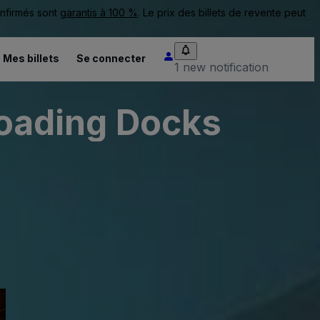
onfirmés sont
garantis à 100 %
. Le prix des billets de revente peut
Mes billets
Se connecter
1 new notification
oading Docks