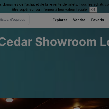
omaines de l’achat et de la revente de billets. Tous les achats c
être supérieur ou inférieur à leur valeur faciale.
Explorer
Vendre
Favoris
 Cedar Showroom L