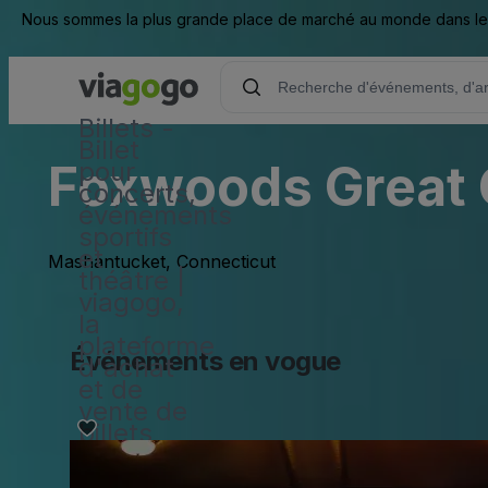
Nous sommes la plus grande place de marché au monde dans les d
Billets -
Billet
Foxwoods Great
pour
concerts,
événements
sportifs
et
Mashantucket, Connecticut
théâtre |
viagogo,
la
plateforme
Événements en vogue
d'achat
et de
vente de
billets