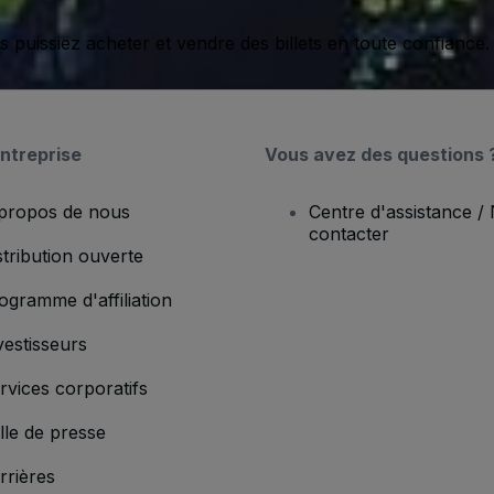
issiez acheter et vendre des billets en toute confiance.
ntreprise
Vous avez des questions 
propos de nous
Centre d'assistance /
contacter
stribution ouverte
ogramme d'affiliation
vestisseurs
rvices corporatifs
lle de presse
rrières