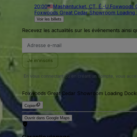
20:00
Mashantucket, CT, É.-U.
Foxwoods G
Foxwoods Great Cedar Showroom Loading
Voir les billets
Recevez les actualités sur les événements ainsi q
Adresse
e-
mail
Je m’inscris
En vous connectant ou en créant un compte, vous acc
Foxwoods Great Cedar Showroom Loading Dock
Copier
Ouvrir dans Google Maps
Garantie viagogo