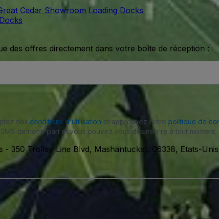
reat Cedar Showroom Loading Docks
 Docks
ue des offres directement dans votre boîte de réception :
eptez nos
conditions d'utilisation
et approuvez notre
politique de con
SMS de notre part et vous pouvez vous désinscrire à tout moment.
s
-
350 Trolley Line Blvd, Mashantucket, 06338, Etats-Unis