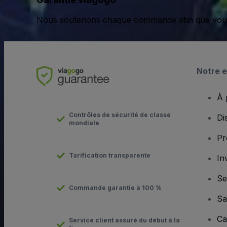
Nous soutenons chaque commande afin que vous pu
Notre e
À 
Contrôles de sécurité de classe
Di
mondiale
Pr
Tarification transparente
In
Se
Commande garantie à 100 %
Sa
Ca
Service client assuré du début à la