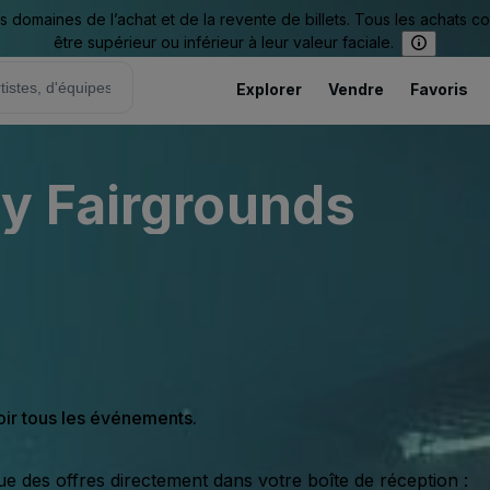
omaines de l’achat et de la revente de billets. Tous les achats c
être supérieur ou inférieur à leur valeur faciale.
Explorer
Vendre
Favoris
y Fairgrounds
oir tous les événements.
ue des offres directement dans votre boîte de réception :