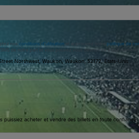
eptez nos
conditions d'utilisation
et approuvez notre
politique de con
SMS de notre part et vous pouvez vous désinscrire à tout moment.
Street Northwest, Waukon, Waukon, 52172, Etats-Unis
issiez acheter et vendre des billets en toute confiance.