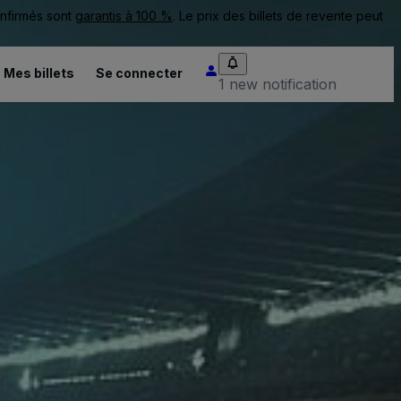
onfirmés sont
garantis à 100 %
. Le prix des billets de revente peut
Mes billets
Se connecter
1 new notification