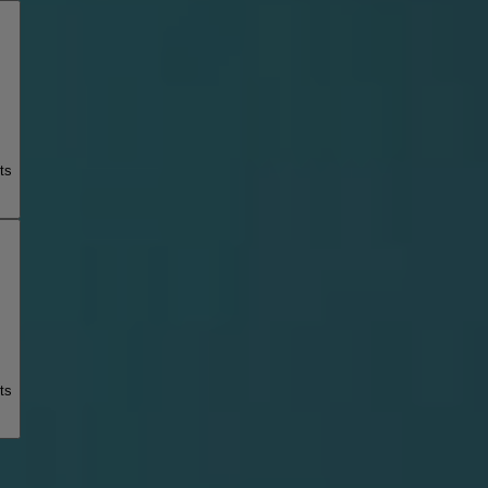
ts
ts