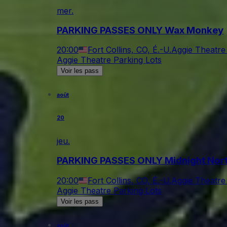
mer.
PARKING PASSES ONLY Wax Monkey
20:00
Fort Collins, CO, É.-U.
Aggie Theatre
Aggie Theatre Parking Lots
Voir les pass
août
20
jeu.
PARKING PASSES ONLY Midnight Nor
20:00
Fort Collins, CO, É.-U.
Aggie Theatre
Aggie Theatre Parking Lots
Voir les pass
août