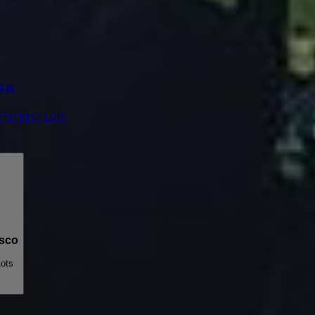
SA
Parking Lots
sco
Lots