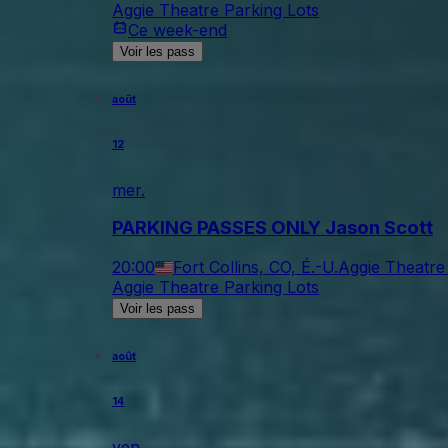
Aggie Theatre Parking Lots
Ce week-end
Voir les pass
août
12
mer.
PARKING PASSES ONLY Jason Scott
20:00
Fort Collins, CO, É.-U.
Aggie Theatre
Aggie Theatre Parking Lots
Voir les pass
août
14
ven.