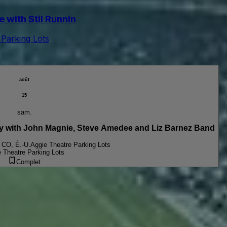
with Stil Runnin
 Parking Lots
août
15
sam.
with John Magnie, Steve Amedee and Liz Barnez Band
, CO, É.-U.
Aggie Theatre Parking Lots
 Theatre Parking Lots
Complet