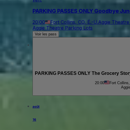
PARKING PASSES ONLY Goodbye June 
20:00
Fort Collins, CO, É.-U.
Aggie Theatre
Aggie Theatre Parking Lots
Voir les pass
PARKING PASSES ONLY The Grocery Story 
20:00
Fort Collins
Aggie
août
16