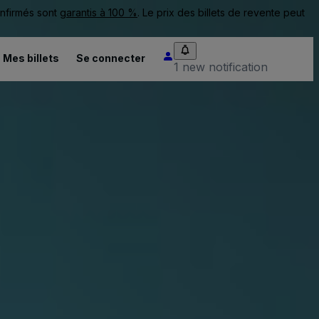
onfirmés sont
garantis à 100 %
. Le prix des billets de revente peut
Mes billets
Se connecter
1 new notification