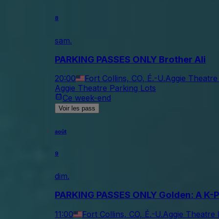
8
sam.
PARKING PASSES ONLY Brother Ali
20:00
Fort Collins, CO, É.-U.
Aggie Theatre
Aggie Theatre Parking Lots
Ce week-end
Voir les pass
août
9
dim.
PARKING PASSES ONLY Golden: A K-P
11:00
Fort Collins, CO, É.-U.
Aggie Theatre 