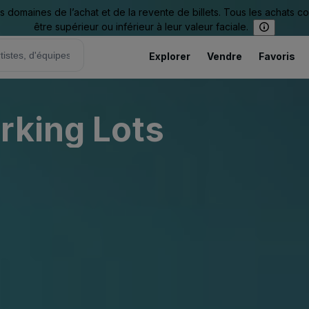
omaines de l’achat et de la revente de billets. Tous les achats c
être supérieur ou inférieur à leur valeur faciale.
Explorer
Vendre
Favoris
rking Lots