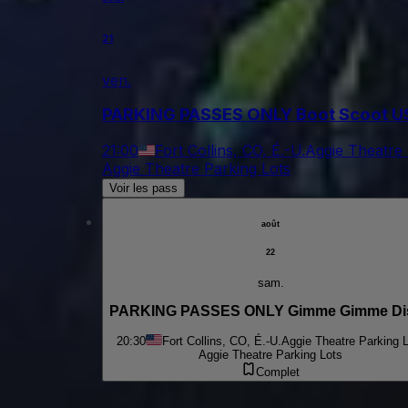
21
ven.
PARKING PASSES ONLY Boot Scoot U
21:00
Fort Collins, CO, É.-U.
Aggie Theatre 
Aggie Theatre Parking Lots
Voir les pass
août
22
sam.
PARKING PASSES ONLY Gimme Gimme Di
20:30
Fort Collins, CO, É.-U.
Aggie Theatre Parking 
Aggie Theatre Parking Lots
Complet