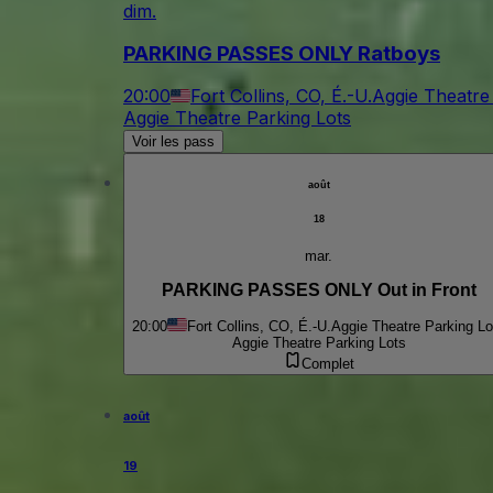
dim.
PARKING PASSES ONLY Ratboys
20:00
Fort Collins, CO, É.-U.
Aggie Theatre
Aggie Theatre Parking Lots
Voir les pass
août
18
mar.
PARKING PASSES ONLY Out in Front
20:00
Fort Collins, CO, É.-U.
Aggie Theatre Parking Lo
Aggie Theatre Parking Lots
Complet
août
19