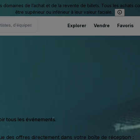
omaines de l’achat et de la revente de billets. Tous les achats c
être supérieur ou inférieur à leur valeur faciale.
Explorer
Vendre
Favoris
oir tous les événements.
ue des offres directement dans votre boîte de réception :