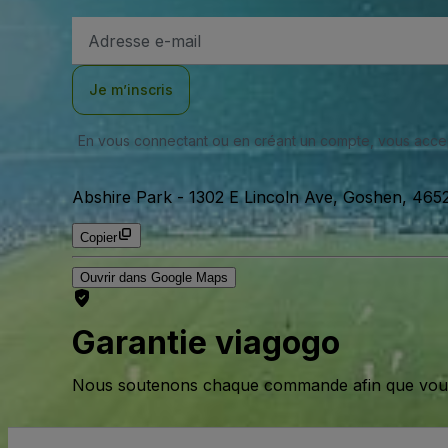
Adresse
e-
mail
Je m’inscris
En vous connectant ou en créant un compte, vous acc
Abshire Park
-
1302 E Lincoln Ave, Goshen, 4652
Copier
Ouvrir dans Google Maps
Garantie viagogo
Nous soutenons chaque commande afin que vous pu