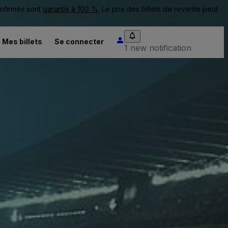
onfirmés sont
garantis à 100 %
. Le prix des billets de revente peut
Mes billets
Se connecter
1 new notification