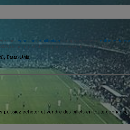
eptez nos
conditions d'utilisation
et approuvez notre
politique de con
SMS de notre part et vous pouvez vous désinscrire à tout moment.
8, Etats-Unis
issiez acheter et vendre des billets en toute confiance.