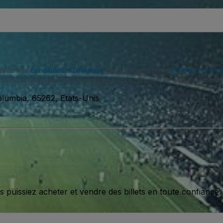
eptez nos
conditions d'utilisation
et approuvez notre
politique de con
SMS de notre part et vous pouvez vous désinscrire à tout moment.
lumbia, 65262, Etats-Unis
issiez acheter et vendre des billets en toute confiance.