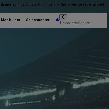
onfirmés sont
garantis à 100 %
. Le prix des billets de revente peut
Mes billets
Se connecter
1 new notification