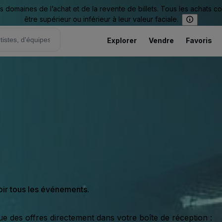
omaines de l’achat et de la revente de billets. Tous les achats c
être supérieur ou inférieur à leur valeur faciale.
Explorer
Vendre
Favoris
oir tous les événements.
ue des offres directement dans votre boîte de réception :