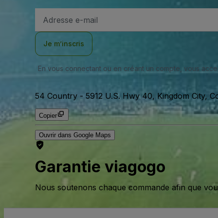
Adresse
e-
mail
Je m’inscris
En vous connectant ou en créant un compte, vous acc
54 Country
-
5912 U.S. Hwy 40, Kingdom City, Co
Copier
Ouvrir dans Google Maps
Garantie viagogo
Nous soutenons chaque commande afin que vous pu