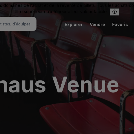
omaines de l’achat et de la revente de billets. Tous les achats c
être supérieur ou inférieur à leur valeur faciale.
Explorer
Vendre
Favoris
haus Venue