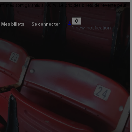
onfirmés sont
garantis à 100 %
. Le prix des billets de revente peut
Mes billets
Se connecter
1 new notification