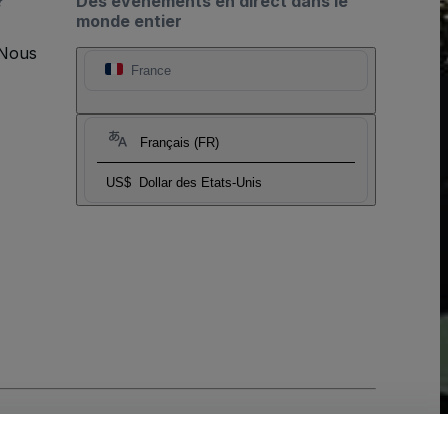
?
Des événements en direct dans le
monde entier
 Nous
France
Français (FR)
US$
Dollar des Etats-Unis