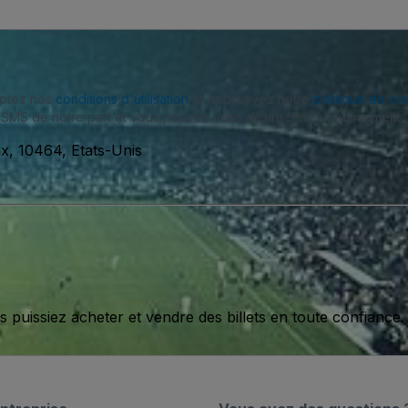
eptez nos
conditions d'utilisation
et approuvez notre
politique de con
SMS de notre part et vous pouvez vous désinscrire à tout moment.
x, 10464, Etats-Unis
issiez acheter et vendre des billets en toute confiance.