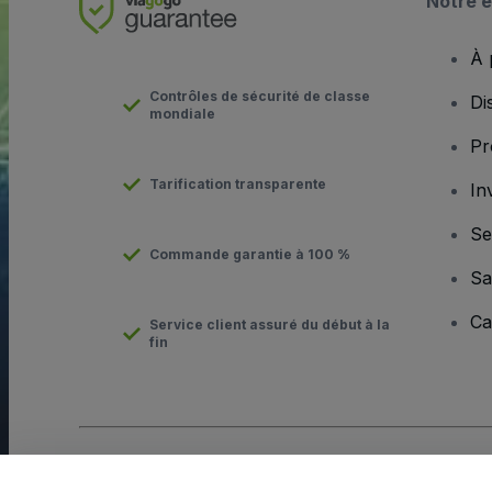
Notre e
À 
Contrôles de sécurité de classe
Di
mondiale
Pr
Tarification transparente
In
Se
Commande garantie à 100 %
Sa
Ca
Service client assuré du début à la
fin
Copyright © viagogo Entertainment Inc 2026
Informations sur l