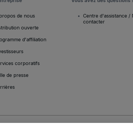
ntreprise
Vous avez des questions 
propos de nous
Centre d'assistance /
contacter
stribution ouverte
ogramme d'affiliation
vestisseurs
rvices corporatifs
lle de presse
rrières
'entreprise