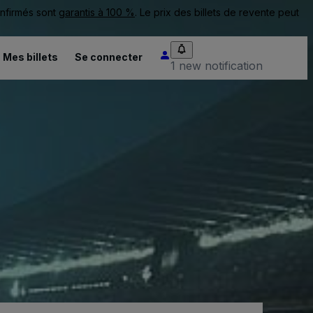
onfirmés sont
garantis à 100 %
. Le prix des billets de revente peut
Mes billets
Se connecter
1 new notification