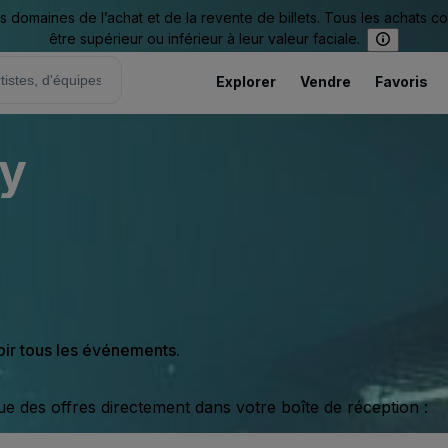
omaines de l’achat et de la revente de billets. Tous les achats c
être supérieur ou inférieur à leur valeur faciale.
Explorer
Vendre
Favoris
ry
oir tous les événements.
ue des offres directement dans votre boîte de réception :