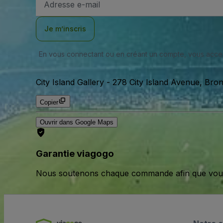
e-
mail
Je m’inscris
En vous connectant ou en créant un compte, vous acc
City Island Gallery
-
278 City Island Avenue, Bron
Copier
Ouvrir dans Google Maps
Garantie viagogo
Nous soutenons chaque commande afin que vous pu