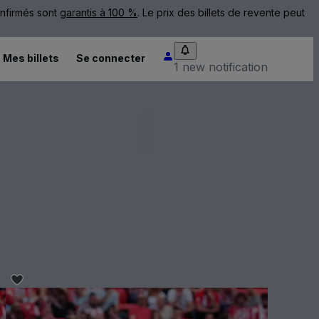
onfirmés sont
garantis à 100 %
. Le prix des billets de revente peut
Mes billets
Se connecter
1 new notification