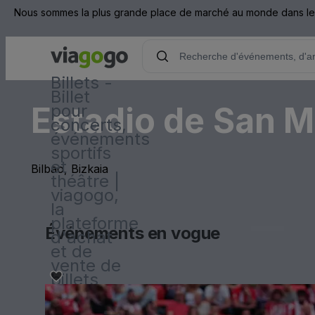
Nous sommes la plus grande place de marché au monde dans les d
Billets -
Billet
Estadio de San 
pour
concerts,
événements
sportifs
et
Bilbao, Bizkaia
théâtre |
viagogo,
la
plateforme
Événements en vogue
d'achat
et de
vente de
billets