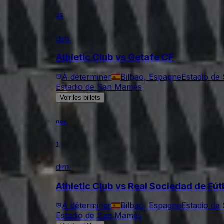
25
dim.
Athletic Club vs Getafe CF
À déterminer
Bilbao, Espagne
Estadio d
Estadio de San Mamés
Voir les billets
nov.
1
dim.
Athletic Club vs Real Sociedad de Fút
À déterminer
Bilbao, Espagne
Estadio d
Estadio de San Mamés