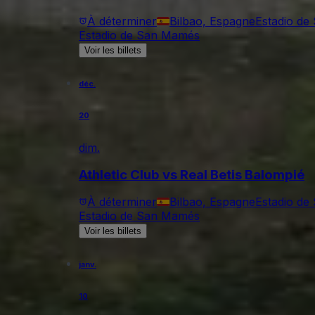
À déterminer
Bilbao, Espagne
Estadio d
Estadio de San Mamés
Voir les billets
déc.
20
dim.
Athletic Club vs Real Betis Balompié
À déterminer
Bilbao, Espagne
Estadio d
Estadio de San Mamés
Voir les billets
janv.
10