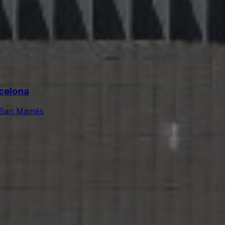
rcelona
e San Mamés