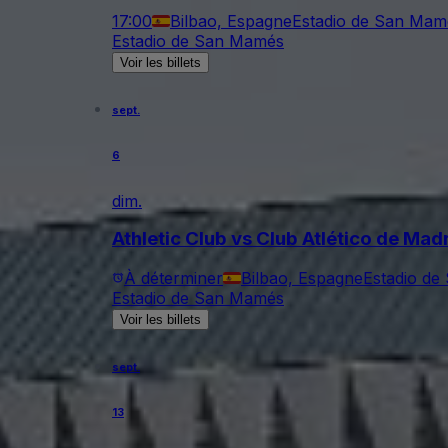
17:00
Bilbao, Espagne
Estadio de San Mam
Estadio de San Mamés
Voir les billets
sept.
6
dim.
Athletic Club vs Club Atlético de Mad
À déterminer
Bilbao, Espagne
Estadio d
Estadio de San Mamés
Voir les billets
sept.
13