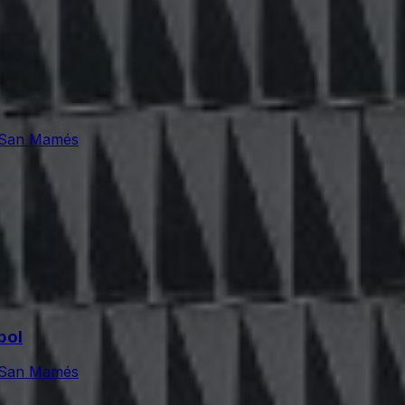
e San Mamés
bol
e San Mamés