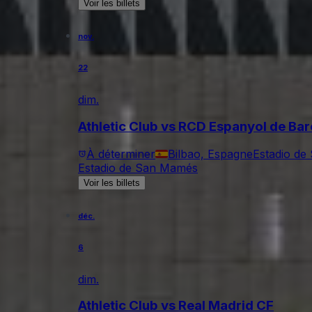
Voir les billets
nov.
22
dim.
Athletic Club vs RCD Espanyol de Ba
À déterminer
Bilbao, Espagne
Estadio d
Estadio de San Mamés
Voir les billets
déc.
6
dim.
Athletic Club vs Real Madrid CF