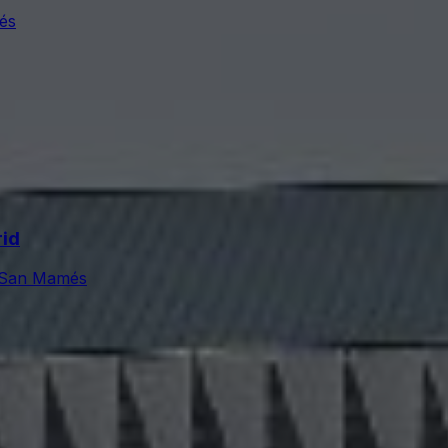
és
rid
e San Mamés