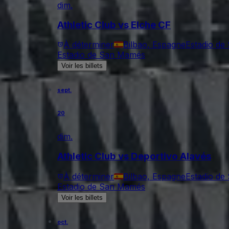
dim.
Athletic Club vs Elche CF
À déterminer
Bilbao, Espagne
Estadio d
Estadio de San Mamés
Voir les billets
sept.
20
dim.
Athletic Club vs Deportivo Alavés
À déterminer
Bilbao, Espagne
Estadio d
Estadio de San Mamés
Voir les billets
oct.