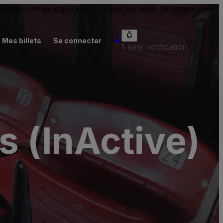
onfirmés sont
garantis à 100 %
. Le prix des billets de revente peut
Mes billets
Se connecter
1 new notification
s (InActive)