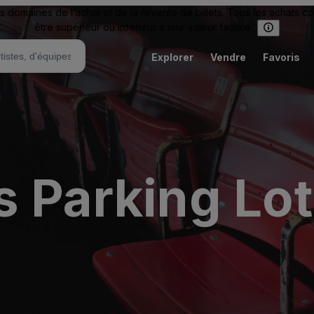
omaines de l’achat et de la revente de billets. Tous les achats c
être supérieur ou inférieur à leur valeur faciale.
Explorer
Vendre
Favoris
 Parking Lot