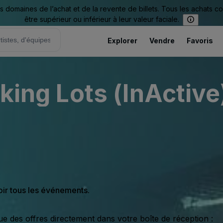
omaines de l’achat et de la revente de billets. Tous les achats c
être supérieur ou inférieur à leur valeur faciale.
Explorer
Vendre
Favoris
rking Lots (InActive
oir tous les événements.
ue des offres directement dans votre boîte de réception :