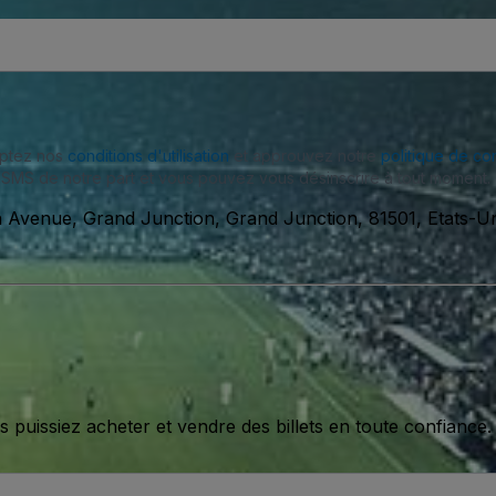
eptez nos
conditions d'utilisation
et approuvez notre
politique de con
SMS de notre part et vous pouvez vous désinscrire à tout moment.
 Avenue, Grand Junction, Grand Junction, 81501, Etats-Un
issiez acheter et vendre des billets en toute confiance.