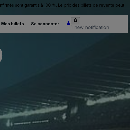
onfirmés sont
garantis à 100 %
. Le prix des billets de revente peut
Mes billets
Se connecter
1 new notification
)