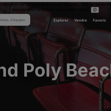
omaines de l’achat et de la revente de billets. Tous les achats c
être supérieur ou inférieur à leur valeur faciale.
Explorer
Vendre
Favoris
and Poly Bea