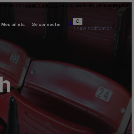
onfirmés sont
garantis à 100 %
. Le prix des billets de revente peut
Mes billets
Se connecter
1 new notification
ch