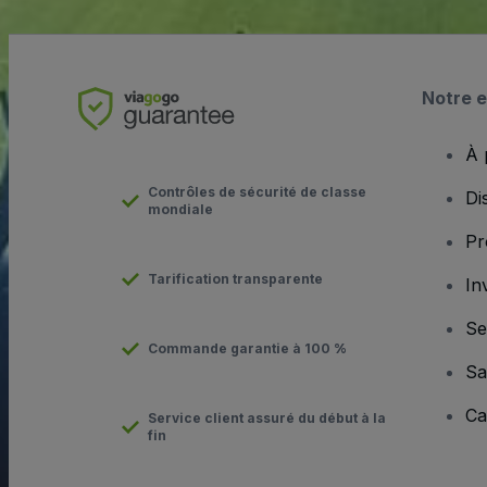
Notre e
À 
Contrôles de sécurité de classe
Di
mondiale
Pr
Tarification transparente
In
Se
Commande garantie à 100 %
Sa
Ca
Service client assuré du début à la
fin