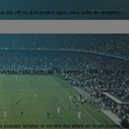
ue des offres directement dans votre boîte de réception :
eptez nos
conditions d'utilisation
et approuvez notre
politique de con
SMS de notre part et vous pouvez vous désinscrire à tout moment.
nActive)
-
450 South 4th St., Lewiston, 14092, Etats-Unis
issiez acheter et vendre des billets en toute confiance.