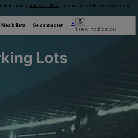
onfirmés sont
garantis à 100 %
. Le prix des billets de revente peut
Mes billets
Se connecter
1 new notification
rking Lots