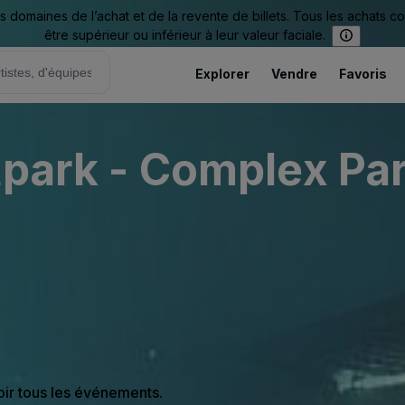
omaines de l’achat et de la revente de billets. Tous les achats c
être supérieur ou inférieur à leur valeur faciale.
Explorer
Vendre
Favoris
tpark - Complex Pa
oir tous les événements.