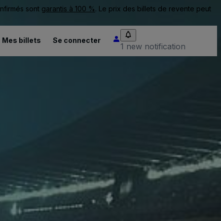
onfirmés sont
garantis à 100 %
. Le prix des billets de revente peut
Mes billets
Se connecter
1 new notification