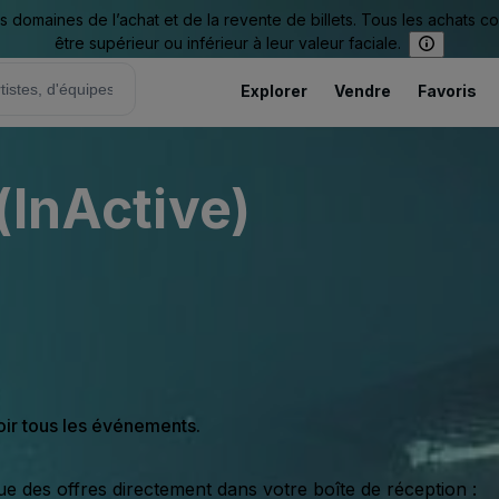
omaines de l’achat et de la revente de billets. Tous les achats c
être supérieur ou inférieur à leur valeur faciale.
Explorer
Vendre
Favoris
(InActive)
oir tous les événements.
ue des offres directement dans votre boîte de réception :