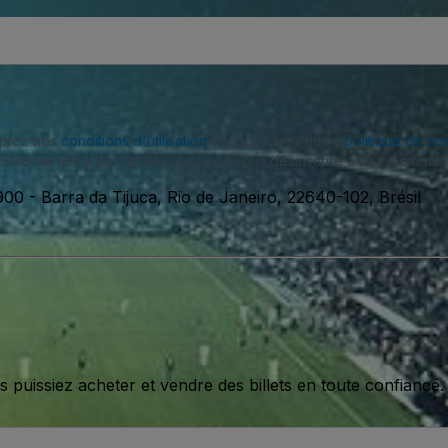
eptez nos
conditions d'utilisation
et approuvez notre
politique de con
SMS de notre part et vous pouvez vous désinscrire à tout moment.
00 - Barra da Tijuca, Rio de Janeiro, 22640-102, Brésil
issiez acheter et vendre des billets en toute confiance.