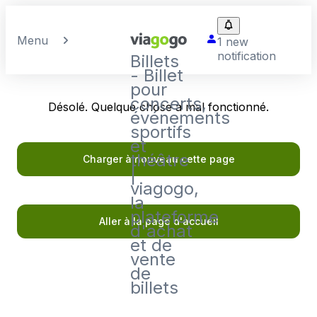
Menu
1 new
notification
Billets
- Billet
pour
concerts,
Désolé. Quelque chose a mal fonctionné.
événements
sportifs
et
théâtre
Charger à nouveau cette page
|
viagogo,
la
plateforme
Aller à la page d'accueil
d'achat
et de
vente
de
billets