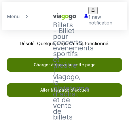
Menu
1 new
notification
Billets
- Billet
pour
concerts,
Désolé. Quelque chose a mal fonctionné.
événements
sportifs
et
théâtre
Charger à nouveau cette page
|
viagogo,
la
plateforme
Aller à la page d'accueil
d'achat
et de
vente
de
billets