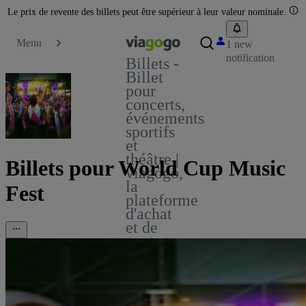
Le prix de revente des billets peut être supérieur à leur valeur nominale.
Menu
1 new
notification
Billets -
Billet
pour
concerts,
événements
sportifs
et
théâtre |
Billets pour World Cup Music
viagogo,
la
Fest
plateforme
d'achat
et de
vente
de
billets