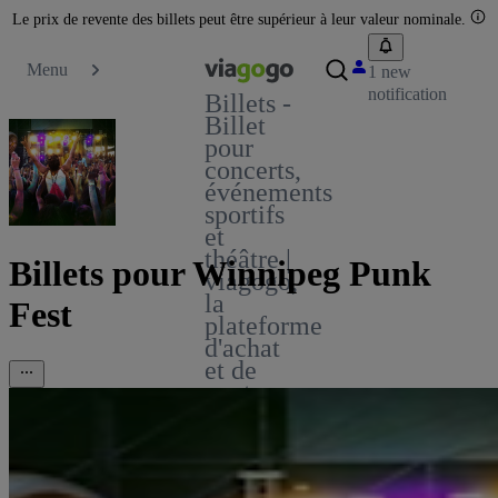
Le prix de revente des billets peut être supérieur à leur valeur nominale.
Menu
1 new
notification
Billets -
Billet
pour
concerts,
événements
sportifs
et
théâtre |
Billets pour Winnipeg Punk
viagogo,
la
Fest
plateforme
d'achat
et de
vente
de
billets