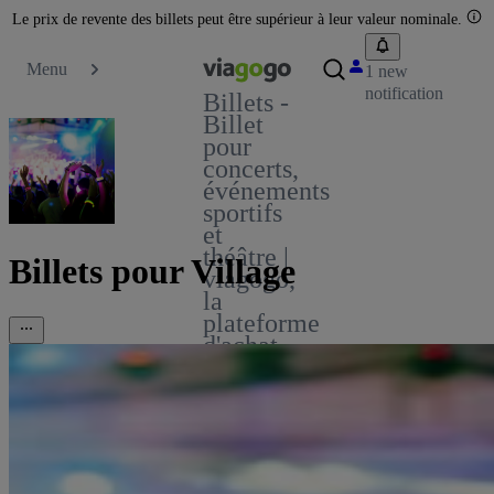
Le prix de revente des billets peut être supérieur à leur valeur nominale.
Menu
1 new
notification
Billets -
Billet
pour
concerts,
événements
sportifs
et
théâtre |
Billets pour Village
viagogo,
la
plateforme
d'achat
et de
vente
de
billets